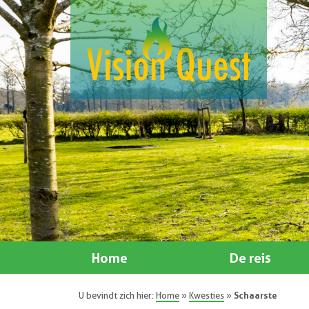
Home
De reis
U bevindt zich hier:
Home
»
Kwesties
»
Schaarste